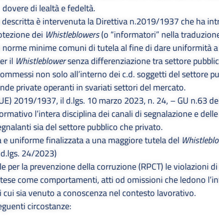
dovere di lealtà e fedeltà.
 descritta è intervenuta la Direttiva n.2019/1937 che ha int
protezione dei
Whistleblowers
(o “informatori” nella traduzione
do norme minime comuni di tutela al fine di dare uniformità 
er il
Whistleblower
senza differenziazione tra settore pubblic
, commessi non solo all’interno dei c.d. soggetti del settore 
nde private operanti in svariati settori del mercato.
 (UE) 2019/1937, il d.lgs. 10 marzo 2023, n. 24, – GU n.63 d
rmativo l’intera disciplina dei canali di segnalazione e delle
egnalanti sia del settore pubblico che privato.
a e uniforme finalizzata a una maggiore tutela del
Whistlebl
l d.lgs. 24/2023)
 per la prevenzione della corruzione (RPCT) le violazioni di
intese come comportamenti, atti od omissioni che ledono l’i
di cui sia venuto a conoscenza nel contesto lavorativo.
eguenti circostanze: