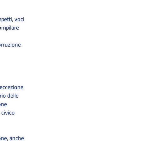
petti, voci
compilare
orruzione
a eccezione
rio delle
one
 civico
one, anche