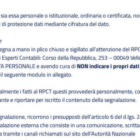
ia essa personale o istituzionale, ordinaria o certificata, no
d di protezione dati mediante cifratura del dato.
e
gna a mano in plico chiuso e sigillato all’attenzione del RP
i Esperti Contabili: Corso della Repubblica, 253 – 00049 Vell
VATA PERSONALE e avendo cura di
NON indicare i propri dati
 il seguente modulo in allegato.
rbalmente i fatti al RPCT questi provvederà personalmente, co
nte e riportare per iscritto il contenuto della segnalazione.
nalazione, ricorrono i presupposti dell’articolo 6 del
d.lgs.
lazione esterna che consiste in una comunicazione, scritta 
 tramite i canali richiamati sul sito dell’Autorità Nazionale