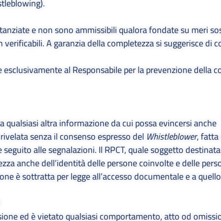
stleblowing
).
tanziate e non sono ammissibili qualora fondate su meri sos
n verificabili. A garanzia della completezza si suggerisce di 
ne esclusivamente al Responsabile per la prevenzione della c
a qualsiasi altra informazione da cui possa evincersi anche
 rivelata senza il consenso espresso del
Whistleblower
, fatt
 seguito alle segnalazioni. Il RPCT, quale soggetto destinata
ezza anche dell’identità delle persone coinvolte e delle pers
ne è sottratta per legge all’accesso documentale e a quello
rsione ed è vietato qualsiasi comportamento, atto od omissi