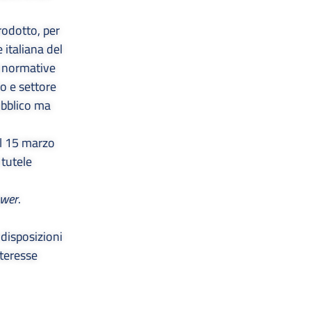
rodotto, per
 italiana del
a normative
o e settore
pubblico ma
el 15 marzo
 tutele
ower
.
 disposizioni
nteresse