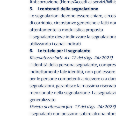
Anticorruzione (
Home/Accedi ai servizi/Whi
5. I contenuti della segnalazione
Le segnalazioni devono essere chiare, circos
di corridoio, circostanze generiche e fatti no
attentamente la modulistica proposta.
Il segnalante deve indirizzare la segnalazio
utilizzando i canali indicati.
6. Le tutele per il segnalante
Riservatezza (artt. 4 e 12 del d.lgs. 24/2023)
L’identità della persona segnalante, compres
indirettamente tale identità, non può essere
per le persone competenti a ricevere o a dare
segnalazioni, garantisce la massima riservat
menzionate nella segnalazione. La segnalazio
generalizzato.
Divieto di ritorsioni (art. 17 del d.lgs. 24/2023)
I segnalanti non possono subire alcuna rito