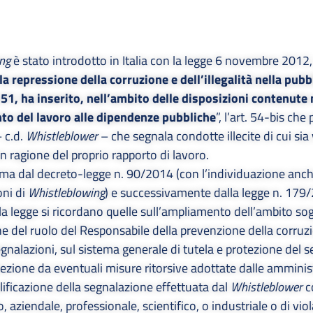
ng
è stato introdotto in Italia con la legge 6 novembre 2012
la repressione della corruzione e dell’illegalità nella pubb
1, ha inserito, nell’ambito delle disposizioni contenute n
o del lavoro alle dipendenze pubbliche
”, l’art. 54-bis ch
– c.d.
Whistleblower
– che segnala condotte illecite di cui sia
n ragione del proprio rapporto di lavoro.
 prima dal decreto-legge n. 90/2014 (con l’individuazione anc
oni di
Whistleblowing
) e successivamente dalla legge n. 179/
la legge si ricordano quelle sull’ampliamento dell’ambito sog
ione del ruolo del Responsabile della prevenzione della corruz
gnalazioni, sul sistema generale di tutela e protezione del 
rotezione da eventuali misure ritorsive adottate dalle amminis
alificazione della segnalazione effettuata dal
Whistleblower
c
, aziendale, professionale, scientifico, o industriale o di vio