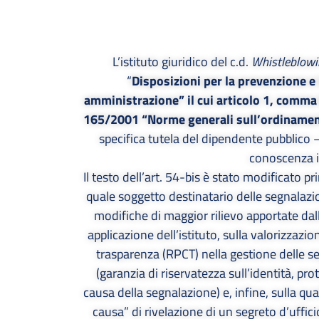
L’istituto giuridico del c.d.
Whistleblowi
“
Disposizioni per la prevenzione e 
amministrazione” il cui articolo 1, comma 5
165/2001 “Norme generali sull’ordinament
specifica tutela del dipendente pubblico 
conoscenza i
Il testo dell’art. 54-bis è stato modificato
quale soggetto destinatario delle segnalazi
modifiche di maggior rilievo apportate dal
applicazione dell’istituto, sulla valorizzaz
trasparenza (RPCT) nella gestione delle se
(garanzia di riservatezza sull’identità, p
causa della segnalazione) e, infine, sulla qu
causa” di rivelazione di un segreto d’ufficio