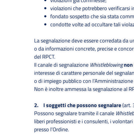
violazioni già commesse;
violazioni che potrebbero verificarsi i
fondato sospetto che sia stata com
condotte volte ad occultare tali violaz
La segnalazione deve essere corredata da u
o da informazioni concrete, precise e concor
del RPCT.
Il canale di segnalazione
Whistleblowing
non 
interesse di carattere personale del segnalan
o di impiego pubblico con l’Amministrazione
Non è inoltre ammessa la segnalazione al RPCT
2. I soggetti che possono segnalare
(art.
Possono segnalare tramite il canale
Whistle
liberi professionisti e i consulenti, i volontar
presso l’Ordine.