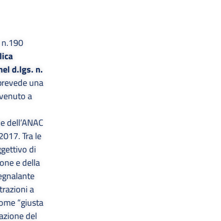
, n.190
lica
el d.lgs. n.
e prevede una
 venuto a
he dell’ANAC
2017. Tra le
gettivo di
ione e della
segnalante
trazioni a
ome “giusta
lazione del