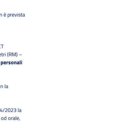
n è prevista
CT
etri (RM) –
 personali
n la
 24/2023
la
od orale,