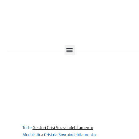
Documenti Utili Professionisti
Modulistica Professionisti
Normativa Antiriciclaggio
Organismo Crisi Sovraindebitamento
Tutte
Gestori Crisi Sovraindebitamento
Modulistica Crisi da Sovraindebitamento