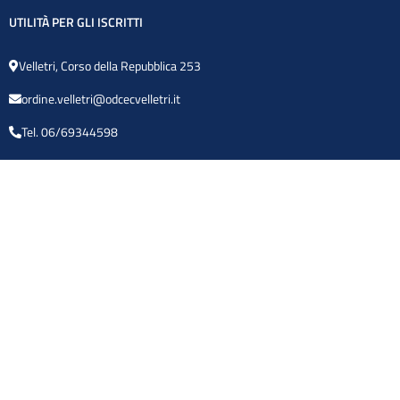
UTILITÀ PER GLI ISCRITTI
Velletri, Corso della Repubblica 253
ordine.velletri@odcecvelletri.it
Tel. 06/
69344598