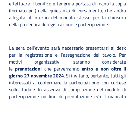
effettuare il bonifico e tenere a portata di mano la copia
(formato pdf) della quietanza di versamento,
che andrà
allegata all’interno del modulo stesso per la chiusura
della procedura di registrazione e partecipazione.
La sera dell’evento sarà necessario presentarsi al desk
per la registrazione e l’assegnazione del tavolo. Per
motivi organizzativi saranno considerate
le
prenotazioni
che perverranno
entro e non oltre il
giorno 27 novembre 2024
. Si invitano, pertanto, tutti gli
interessati a confermare la partecipazione con cortese
sollecitudine. In assenza di compilazione del modulo di
partecipazione on line di prenotazione e/o il mancato
versamento entro il suddetto termine non sarà garantita
la partecipazione.
I premiati impossibilitati a partecipare all’evento,
potranno ritirare la targa presso la sede dell’Ordine nei