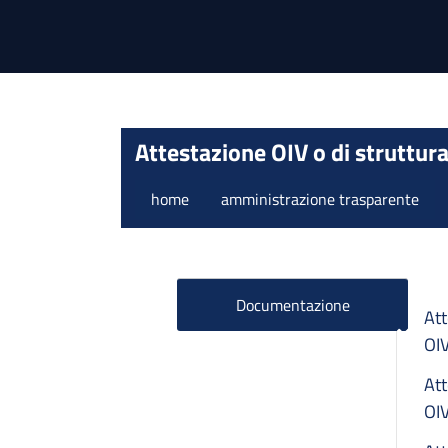
Attestazione OIV o di struttur
home
amministrazione trasparente
Documentazione
Att
OI
Att
OI