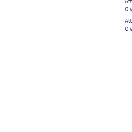
Att
OI
Att
OI